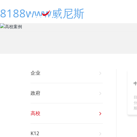
8188www威尼斯
网
企业
政府
分
斯.
高校
K12