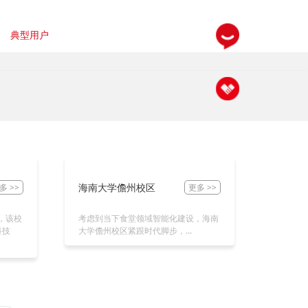
典型用户
新闻动态
关于我们
企业
企业新闻
8188www威尼斯简介
政府
行业资讯
招贤纳士
高校
媒体报道
联系我们
K12
海南大学儋州校区
多 >>
更多 >>
医院
，该校
考虑到当下食堂领域智能化建设，海南
园区
科技
大学儋州校区紧跟时代脚步，...