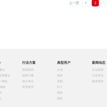
上一页
1
2
下
心
行业方案
典型用户
新闻动态
慧餐台
医院病房
企业
企业新闻
智慧餐台
校园订餐
政府
行业资讯
一体机
政企单位
高校
媒体报道
售饭机
军营食堂
K12
机
医院
台
园区