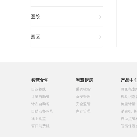
医院
园区
智慧食堂
智慧厨房
产品中
自选餐线
采购收货
RFID智
计量自助餐
食安管理
视觉识别
计次自助餐
安全监管
称重计量
自助点餐叫号
库存管理
消费机_
线上食堂
自助点餐
窗口消费机
智能保温