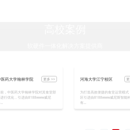
站首页
智慧食堂
智慧厨房
产品中心
行业方案
高校案例
自选餐线
采购收货
RFID智慧餐台
医院病房
软硬件一体化解决方案提供商
计量自助餐
食安管理
视觉识别智慧餐台
校园订餐
计次自助餐
安全监管
称重计量一体机
政企单位
自助点餐叫号
库存管理
消费机_售饭机
军营食堂
中医药大学翰林学院
河海大学江宁校区
更多 >>
更
线上食堂
自助点餐机
社区食堂
目前，中医药大学翰林学院对其食堂部
为打造高效便捷的食堂运营模式
窗口消费机
智能保温台
进行优化，引进由8188www威尼
区引进由8188www威尼斯智能
..
有...
无人售卖
人脸识别闸机
食堂周边设备