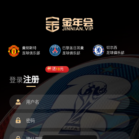
送
18
元
注册
登录