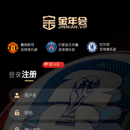
送
18
元
注册
登录